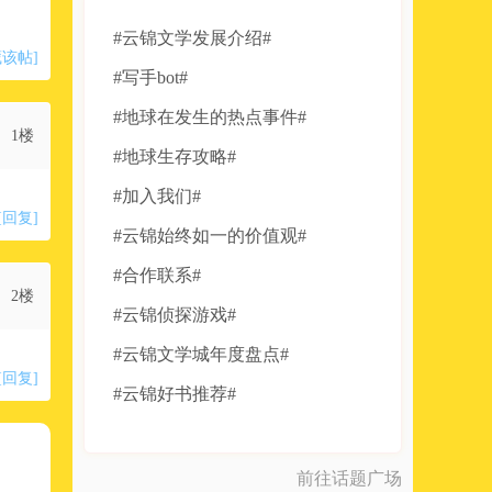
#云锦文学发展介绍#
藏该帖]
#写手bot#
#地球在发生的热点事件#
1楼
#地球生存攻略#
#加入我们#
[回复]
#云锦始终如一的价值观#
#合作联系#
2楼
#云锦侦探游戏#
#云锦文学城年度盘点#
[回复]
#云锦好书推荐#
前往话题广场