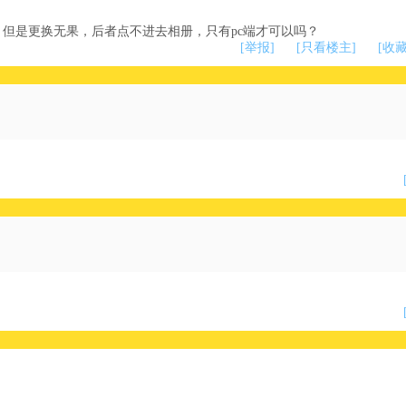
，但是更换无果，后者点不进去相册，只有pc端才可以吗？
[举报]
[只看楼主]
[收