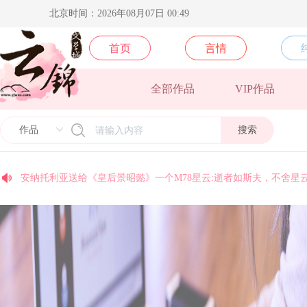
北京时间：2026年08月07日 00:49
首页
言情
全部作品
VIP作品
糖se送给作者叫我美人一个银河系:不积跬步，无以至千里；不积小
国家二级废物送给《你不小心掉落的是哪个人渣》一个M78星云:逝
搜索
coco送给《末世后我成了丧尸》一个M78星云:逝者如斯夫，不舍星
今天早睡了吗送给《乱世玫瑰》一个M78星云:逝者如斯夫，不舍星
安纳托利亚送给《皇后景昭懿》一个M78星云:逝者如斯夫，不舍星
北方阿尼亚送给《卿本殊色》一个M78星云:逝者如斯夫，不舍星云
梵地高送给《须尽欢》一个M78星云:逝者如斯夫，不舍星云
yj9575送给《光的背面》一个M78星云:逝者如斯夫，不舍星云
yj9574送给《光的背面》一个M78星云:逝者如斯夫，不舍星云
yj9067送给《顶级豪奢》一个M78星云:逝者如斯夫，不舍星云