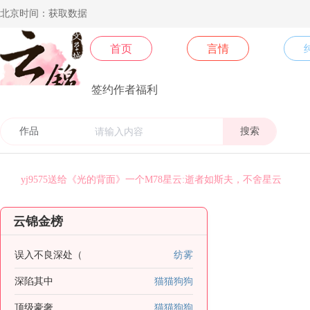
北京时间：获取数据
首页
言情
签约作者福利
搜索
coco送给《末世后我成了丧尸》一个M78星云:逝者如斯夫，不舍星
今天早睡了吗送给《乱世玫瑰》一个M78星云:逝者如斯夫，不舍星
安纳托利亚送给《皇后景昭懿》一个M78星云:逝者如斯夫，不舍星
北方阿尼亚送给《卿本殊色》一个M78星云:逝者如斯夫，不舍星云
梵地高送给《须尽欢》一个M78星云:逝者如斯夫，不舍星云
yj9575送给《光的背面》一个M78星云:逝者如斯夫，不舍星云
yj9574送给《光的背面》一个M78星云:逝者如斯夫，不舍星云
云锦金榜
yj9067送给《顶级豪奢》一个M78星云:逝者如斯夫，不舍星云
糖se送给作者叫我美人一个银河系:不积跬步，无以至千里；不积小
误入不良深处（
纺雾
国家二级废物送给《你不小心掉落的是哪个人渣》一个M78星云:逝
深陷其中
猫猫狗狗
顶级豪奢
猫猫狗狗