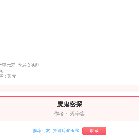
P:李元芳×专属召唤师
无
字：暂无
魔鬼密探
作者：
烬伞客
推荐朋友
投送琼浆玉露
收藏