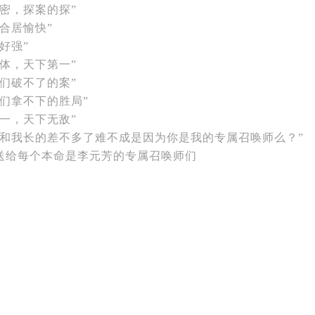
的密，探案的探”
合居愉快”
好强”
合体，天下第一”
我们破不了的案”
我们拿不下的胜局”
合一，天下无敌”
么和我长的差不多了难不成是因为你是我的专属召唤师么？”
送给每个本命是李元芳的专属召唤师们