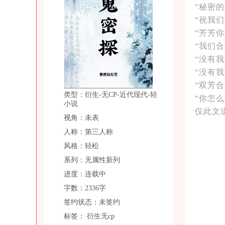
“秘密
“祝我们
“芳芳你
“我们
“没有
“没有
“双芳
类型：衍生-无CP-近代现代-轻
“你怎
小说
仅此文
视角：未表
人称：第三人称
风格：轻松
系列：无属性新列
进度：连载中
字数：2336字
签约状态：未签约
标签：
衍生无cp