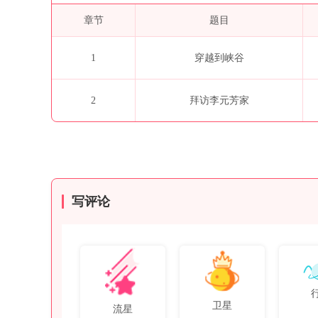
章节
题目
1
穿越到峡谷
2
拜访李元芳家
写评论
卫星
流星