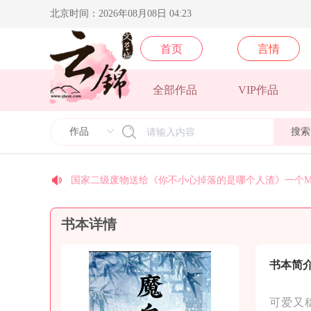
北京时间：2026年08月08日 04:23
首页
言情
梵地高送给《须尽欢》一个M78星云:逝者如斯夫，不舍
全部作品
VIP作品
yj9575送给《光的背面》一个M78星云:逝者如斯夫，不
yj9574送给《光的背面》一个M78星云:逝者如斯夫，不
搜索
yj9067送给《顶级豪奢》一个M78星云:逝者如斯夫，不
糖se送给作者叫我美人一个银河系:不积跬步，无以至千
国家二级废物送给《你不小心掉落的是哪个人渣》一个M
coco送给《末世后我成了丧尸》一个M78星云:逝者如斯
书本详情
今天早睡了吗送给《乱世玫瑰》一个M78星云:逝者如斯
安纳托利亚送给《皇后景昭懿》一个M78星云:逝者如斯
北方阿尼亚送给《卿本殊色》一个M78星云:逝者如斯夫
书本简
可爱又