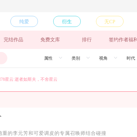
纯爱
衍生
无CP
星云
完结作品
免费文库
排行
签约作者福
舍星云
舍星云
舍星云
里；不积小流，无以成银河~
78星云:逝者如斯夫，不舍星云
夫，不舍星云
夫，不舍星云
夫，不舍星云
，不舍星云
介
稳重的李元芳和可爱调皮的专属召唤师结合碰撞