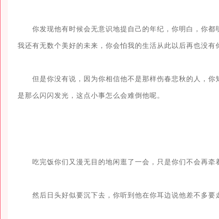
　　你发现他有时候会无意识地提自己的年纪，你明白，你都
我还有无数个美好的未来，你会怕我的生活从此以后再也没有你
　　但是你没有说，因为你相信他不是那样伤春悲秋的人，你
是那么闪闪发光，这点小事怎么会难倒他呢。

　　吃完饭你们又漫无目的地闲逛了一会，只是你们不会再牵着
　　然后日头好似要沉下去，你听到他在你耳边说他差不多要走