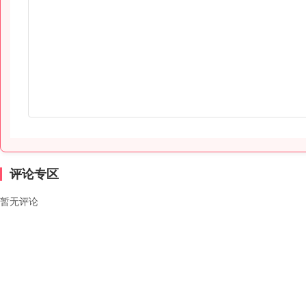
评论专区
暂无评论