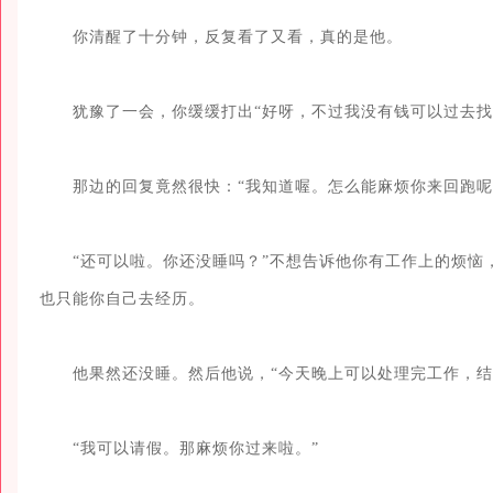
      你清醒了十分钟，反复看了又看，真的是他。

　　犹豫了一会，你缓缓打出“好呀，不过我没有钱可以过去找你q
　　那边的回复竟然很快：“我知道喔。怎么能麻烦你来回跑呢
　　“还可以啦。你还没睡吗？”不想告诉他你有工作上的烦恼
也只能你自己去经历。

　　他果然还没睡。然后他说，“今天晚上可以处理完工作，结
　　“我可以请假。那麻烦你过来啦。”
