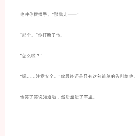
　　他冲你摆摆手。“那我走——”

　　“那个。”你打断了他。

　　“怎么啦？”

　　“嗯……注意安全。”你最终还是只有这句简单的告别给他。
　　他笑了笑说知道啦，然后坐进了车里。
