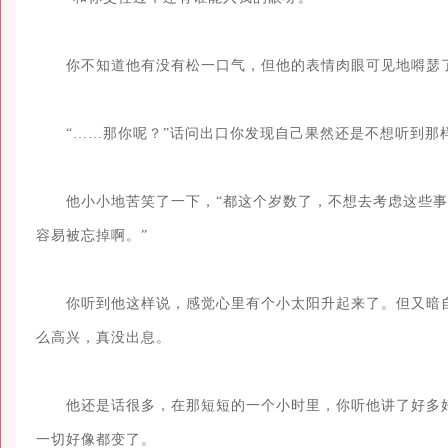
　　你不知道他有没有松一口气，但他的表情肉眼可见地嘚瑟了
　　“……那你呢？”话问出口你发现自己果然还是不想听到那
　　他小小地苦笑了一下，“都这个岁数了，不想去考虑这些事
容易被忘掉啊。”

　　你听到他这样说，感觉心里有个小太阳升起来了。但又暗
么高兴，真没出息。

　　他还是话很多，在那短短的一个小时里，你听他讲了好多
一切好像都变了。
