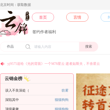
北京时间：获取数据
首页
言情
签约作者福利
搜索
coco送给《末世后我成了丧尸》一个M78星云:逝者如斯夫，不舍星
今天早睡了吗送给《乱世玫瑰》一个M78星云:逝者如斯夫，不舍星
安纳托利亚送给《皇后景昭懿》一个M78星云:逝者如斯夫，不舍星
北方阿尼亚送给《卿本殊色》一个M78星云:逝者如斯夫，不舍星云
梵地高送给《须尽欢》一个M78星云:逝者如斯夫，不舍星云
yj9575送给《光的背面》一个M78星云:逝者如斯夫，不舍星云
yj9574送给《光的背面》一个M78星云:逝者如斯夫，不舍星云
云锦金榜
yj9067送给《顶级豪奢》一个M78星云:逝者如斯夫，不舍星云
糖se送给作者叫我美人一个银河系:不积跬步，无以至千里；不积小
误入不良深处（
纺雾
国家二级废物送给《你不小心掉落的是哪个人渣》一个M78星云:逝
深陷其中
猫猫狗狗
顶级豪奢
猫猫狗狗