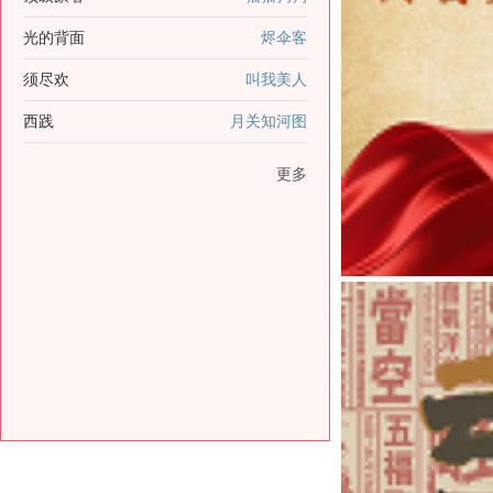
光的背面
烬伞客
须尽欢
叫我美人
西践
月关知河图
更多