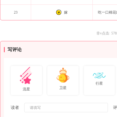
23
嫁
吃一口棉花
非v点击: 57
写评论
行星
卫星
流星
读者