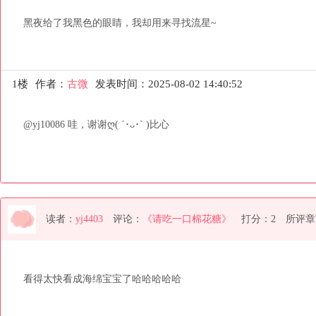
黑夜给了我黑色的眼睛，我却用来寻找流星~
1楼
作者：
古微
发表时间：2025-08-02 14:40:52
@yj10086 哇，谢谢ღ( ´･ᴗ･` )比心
读者：
yj4403
评论：
《请吃一口棉花糖》
打分：2
所评章
看得太快看成海绵宝宝了哈哈哈哈哈