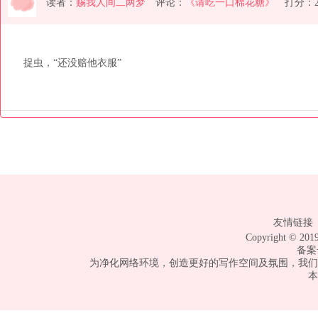
读者：
赐我人间二两梦
评论：
《请吃一口棉花糖》
打分：
捉虫，“还没赔他衣服”
友情链接 
Copyright © 
备案
为净化网络环境，创造更好的写作空间及氛围，我们
本