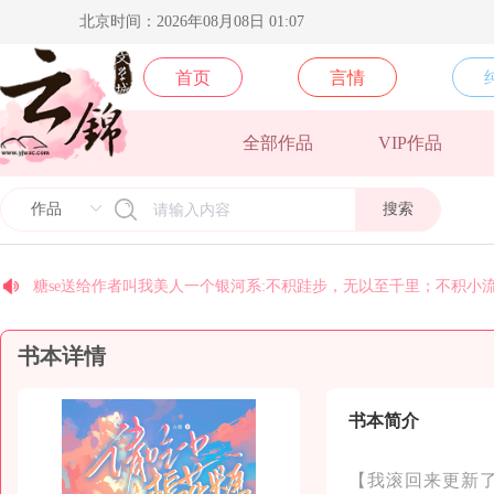
北京时间：2026年08月08日 01:07
首页
言情
北方阿尼亚送给《卿本殊色》一个M78星云:逝者如斯夫，不舍星云
梵地高送给《须尽欢》一个M78星云:逝者如斯夫，不舍星云
全部作品
VIP作品
yj9575送给《光的背面》一个M78星云:逝者如斯夫，不舍星云
搜索
yj9574送给《光的背面》一个M78星云:逝者如斯夫，不舍星云
yj9067送给《顶级豪奢》一个M78星云:逝者如斯夫，不舍星云
糖se送给作者叫我美人一个银河系:不积跬步，无以至千里；不积小
国家二级废物送给《你不小心掉落的是哪个人渣》一个M78星云:逝
书本详情
coco送给《末世后我成了丧尸》一个M78星云:逝者如斯夫，不舍星
今天早睡了吗送给《乱世玫瑰》一个M78星云:逝者如斯夫，不舍星
安纳托利亚送给《皇后景昭懿》一个M78星云:逝者如斯夫，不舍星
书本简介
【我滚回来更新了