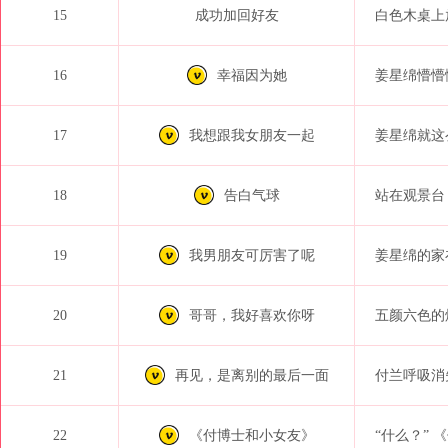
15
成功加回好友
白色木桌上
16
幸福因为她
姜星绵懵懵
17
我想跟我女朋友一起
姜星绵就这
18
告白气球
站在观景台
19
我男朋友可厉害了呢
姜星绵的家
20
哥哥，我好喜欢你呀
五颜六色的
21
再见，是离别的最后一面
付兰呼吸消
22
《付博士和小女友》
“什么？” 