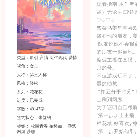
观看指南:本作
袋）无论主CP还
♡♡♡♡
戏菜鸟姜星萌喜
播和他的朋友，
队友说她不会报
的朋友一起倒地
类型：原创-言情-近代现代-爱情
偏偏主播在直播
视角：女主
月的号。
人称：第三人称
不但游戏玩不了
风格：轻松
题的助教。
“扣五分平时分”
系列：花花花
上刷到网恋
进度：已完成
为了证明自己很
字数：49147字
第一步加上主播
签约状态：未签约
棉花糖:好喜欢y
标签：
校园青春
始终如一
游戏
第二步开始勾引
网游
沙雕