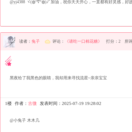
@yj4388 ヾ(◍°∇°◍)ﾉﾞ加油，祝你天天开心，一直都有好灵感，
读者：
兔子
评论：
《请吃一口棉花糖》
打分：2
所
黑夜给了我黑色的眼睛，我却用来寻找流星~亲亲宝宝
1楼
作者：
古微
发表时间：2025-07-19 19:28:02
@小兔子 木木几