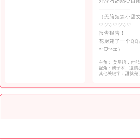
外冷内热贴心自
——————
（无脑短篇小甜
♡♡♡♡♡♡♡
报告报告！
花厨建了一个QQ群
⌯ᵔᗜᵔ⌯ಣ）
主角： 姜星绵，付郁
配角：黎子木、凌清
其他关键字：甜就完