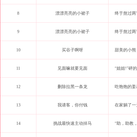
8
漂漂亮亮的小裙子
终于熬过两
9
漂漂亮亮的小裙子
终于熬过两
10
买谷子啊呀
甜美的小熊
11
见面嘛就要见面
“姐姐!”砰
12
删除拉黑一条龙
吃饱饱的姜
13
我请客，你付钱
在家躺了一
14
挑战最快速主动掉马
“助，助教，