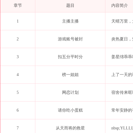
章节
题目
内容简介
1
主播主播
天晴万里，
2
游戏账号被封
炎热夏日，
3
扣五分平时分
姜星绵乖乖
4
榜一姐姐
上了一天的
5
网恋计划
宿舍传来哐
6
请你吃小蛋糕
常年安静的
7
从天而将的救星
nbsp;YL