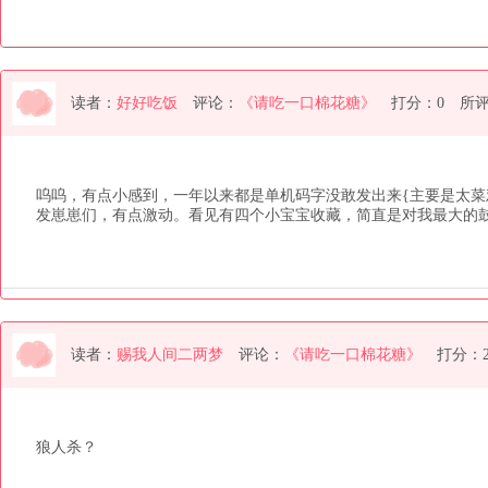
读者：
好好吃饭
评论：
《请吃一口棉花糖》
打分：0
所
呜呜，有点小感到，一年以来都是单机码字没敢发出来{主要是太菜
发崽崽们，有点激动。看见有四个小宝宝收藏，简直是对我最大的
读者：
赐我人间二两梦
评论：
《请吃一口棉花糖》
打分：
狼人杀？