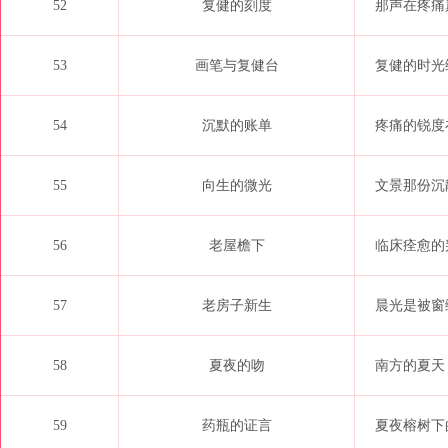
52
复健的刻度
那声在疼痛巅
53
画笔与复健台
复健的时光
54
沉默的账单
疼痛的锐度
55
向生的微光
文景那份沉静
56
老屋檐下
临床痊愈的
57
老房子新生
晨光是被窗
58
夏夜的吻
南方的夏天
59
药瓶的证言
夏夜榕树下