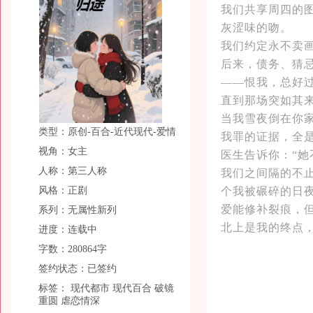
我们共享周四的
灰涩味的吻。
我们约定永不卖
后来，债务、猜忌
——恨我，总好
直到那场突如其
当我雪夜倒在你家
类型：原创-百合-近代现代-爱情
我罪的证据，全
视角：女主
医生告诉你：“她
人称：第三人称
我们之间隔的不止
风格：正剧
个我被碾碎的日
爱能修补裂痕，
系列：无属性新列
北上是我的终点
进度：连载中
字数：280864字
签约状态：已签约
标签：
现代都市
现代百合
破镜
重圆
虐恋情深