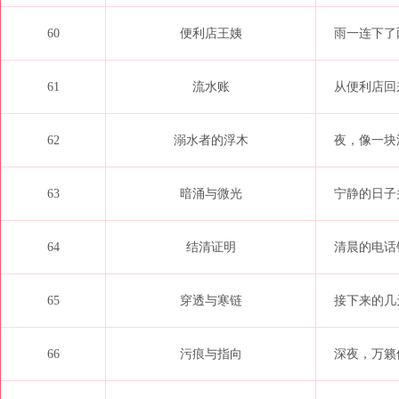
60
便利店王姨
雨一连下了
61
流水账
从便利店回
62
溺水者的浮木
夜，像一块
63
暗涌与微光
宁静的日子
64
结清证明
清晨的电话
65
穿透与寒链
接下来的几
66
污痕与指向
深夜，万籁