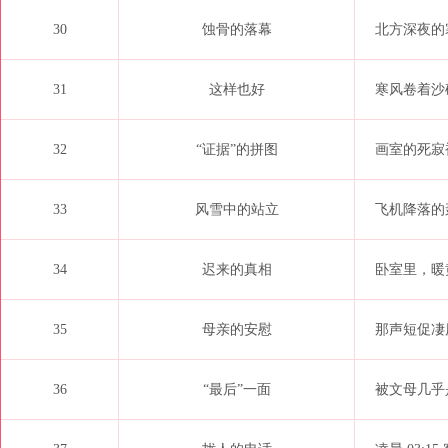
30
蚀骨的落幕
北方深夜的
31
这样也好
寒风卷着沙
32
“证据”的拼图
画室的死寂
33
风雪中的站立
飞机降落的
34
迟来的真相
卧室里，暖
35
母亲的安慰
那声短促凄
36
“最后”一面
被文母几乎