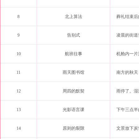
8
北上算法
葬礼结束后
9
告别式
凌晨的街道
10
航班往事
机舱内一片
11
雨天图书馆
南方的秋天
12
周四的默契
雨停了。湿
13
光影语言课
下午三点半
14
原则的裂隙
文景放下炭