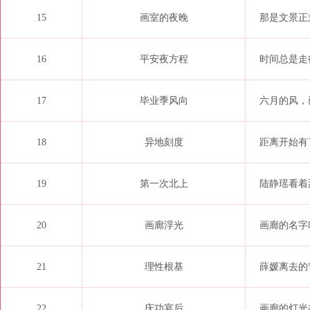
15
画室的夜晚
那是文景正
16
平安夜方程
时间总是走
17
毕业季风向
六月的风，
18
异地刻度
距离开始有
19
第一次北上
陆静瑶看着
20
画廊浮光
画廊的名字叫
21
理性根基
薛媛离去的
22
庆功宴后
画廊的灯光