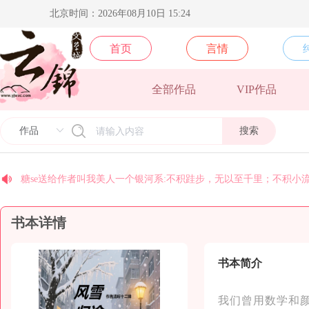
北京时间：2026年08月10日 15:24
首页
言情
北方阿尼亚送给《卿本殊色》一个M78星云:逝者如斯夫，不舍星云
梵地高送给《须尽欢》一个M78星云:逝者如斯夫，不舍星云
全部作品
VIP作品
yj9575送给《光的背面》一个M78星云:逝者如斯夫，不舍星云
搜索
yj9574送给《光的背面》一个M78星云:逝者如斯夫，不舍星云
yj9067送给《顶级豪奢》一个M78星云:逝者如斯夫，不舍星云
糖se送给作者叫我美人一个银河系:不积跬步，无以至千里；不积小
国家二级废物送给《你不小心掉落的是哪个人渣》一个M78星云:逝
书本详情
coco送给《末世后我成了丧尸》一个M78星云:逝者如斯夫，不舍星
今天早睡了吗送给《乱世玫瑰》一个M78星云:逝者如斯夫，不舍星
安纳托利亚送给《皇后景昭懿》一个M78星云:逝者如斯夫，不舍星
书本简介
我们曾用数学和