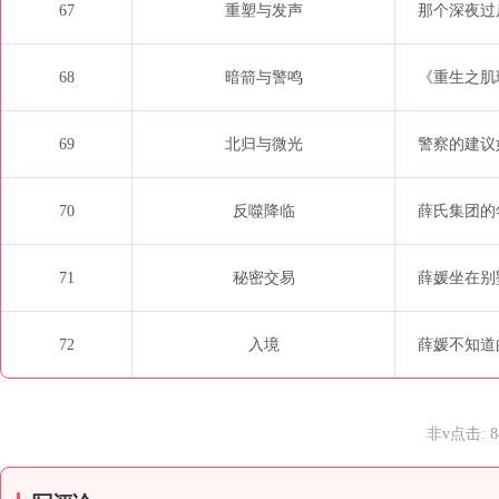
67
重塑与发声
那个深夜过
68
暗箭与警鸣
《重生之肌
69
北归与微光
警察的建议
70
反噬降临
薛氏集团的
71
秘密交易
薛媛坐在别
72
入境
薛媛不知道的
非v点击: 