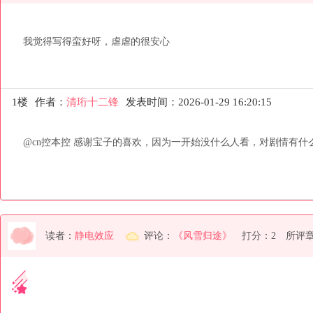
我觉得写得蛮好呀，虐虐的很安心
1楼
作者：
清珩十二锋
发表时间：2026-01-29 16:20:15
@cn控本控 感谢宝子的喜欢，因为一开始没什么人看，对剧情有
读者：
静电效应
评论：
《风雪归途》
打分：2
所评