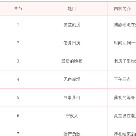
章节
题目
内容简介
1
灵堂刻度
陆静瑶跪在
2
债务日历
时间回到一
3
最后的晚餐
老房子里弥漫
4
无声崩塌
下午三点，
5
白事几何
葬礼的筹备
6
守夜人
灵堂设在老
7
遗产负数
葬礼结束后