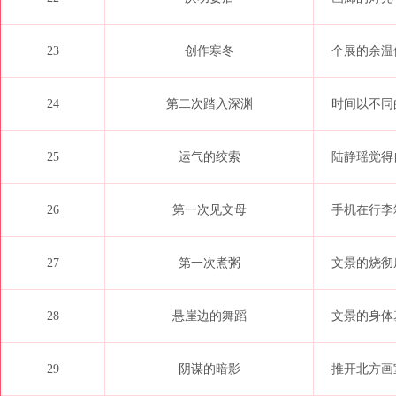
23
创作寒冬
个展的余温
24
第二次踏入深渊
时间以不同
25
运气的绞索
陆静瑶觉得
26
第一次见文母
手机在行李
27
第一次煮粥
文景的烧彻
28
悬崖边的舞蹈
文景的身体
29
阴谋的暗影
推开北方画