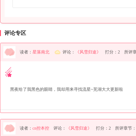
评论专区
读者：
星落南北
评论：
《风雪归途》
打分：2
所评
黑夜给了我黑色的眼睛，我却用来寻找流星~芜湖大大更新啦
读者：
cn控本控
评论：
《风雪归途》
打分：2
所评章节