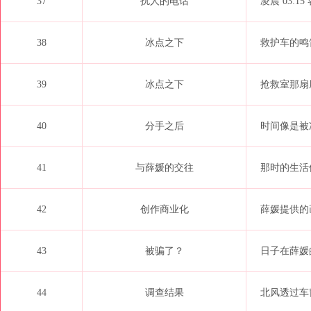
37
扰人的电话
凌晨 03:1
38
冰点之下
救护车的鸣
39
冰点之下
抢救室那扇
40
分手之后
时间像是被
41
与薛媛的交往
那时的生活
42
创作商业化
薛媛提供的
43
被骗了？
日子在薛媛
44
调查结果
北风透过车