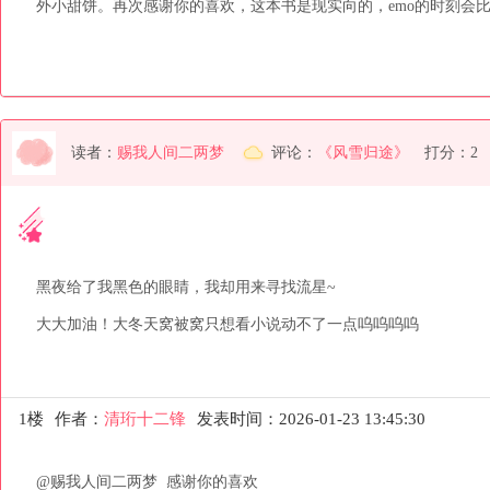
外小甜饼。再次感谢你的喜欢，这本书是现实向的，emo的时刻会比
读者：
赐我人间二两梦
评论：
《风雪归途》
打分：2
黑夜给了我黑色的眼睛，我却用来寻找流星~

大大加油！大冬天窝被窝只想看小说动不了一点呜呜呜呜
1楼
作者：
清珩十二锋
发表时间：2026-01-23 13:45:30
@赐我人间二两梦  感谢你的喜欢