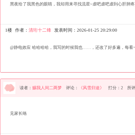
黑夜给了我黑色的眼睛，我却用来寻找流星~虐吧虐吧虐到心肝肺
1楼
作者：
清珩十二锋
发表时间：2026-01-25 20:29:00
@静电效应 哈哈哈哈，我写的时候我也……，还改了好多遍，每看
读者：
赐我人间二两梦
评论：
《风雪归途》
打分：2
所
见家长咯