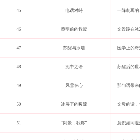
45
电话对峙
一阵刺耳的、
46
黎明前的救赎
文景跪在冰
47
苏醒与冰墙
医学上的奇
48
泥中之语
苏醒后的世
49
风雪在心
那句话带来
50
冰层下的暖流
文母的话，
51
“阿景，我疼”
意识如同退