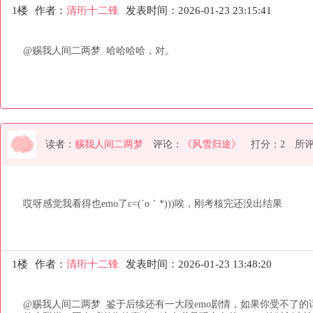
1楼
作者：
清珩十二锋
发表时间：2026-01-23 23:15:41
@赐我人间二两梦  哈哈哈哈，对。
读者：
赐我人间二两梦
评论：
《风雪归途》
打分：2
所
哎呀感觉我看得也emo了ε=(´ο｀*)))唉，刚考核完还没出结果
1楼
作者：
清珩十二锋
发表时间：2026-01-23 13:48:20
@赐我人间二两梦  鉴于后续还有一大段emo剧情，如果你受不了